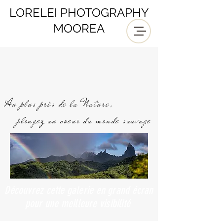
LORELEI PHOTOGRAPHY
MOOREA
Au plus près de la Nature,
plongez au coeur du monde sauvage
Découvrez cette galerie en grand écran
pour une
meilleure
visibilité